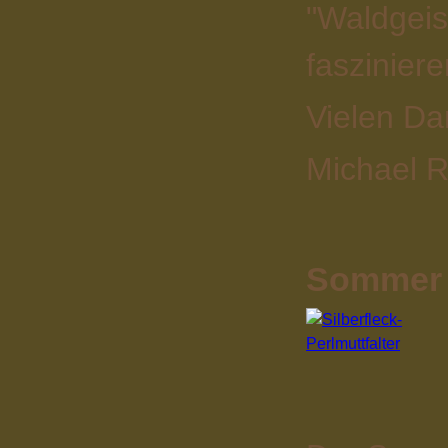
"Waldgeis
fasziniere
Vielen Da
Michael R
Sommer 2