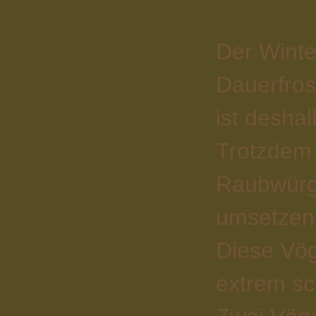
Der Winte
Dauerfros
ist deshal
Trotzdem 
Raubwürge
umsetzen 
Diese Vög
extrem sc