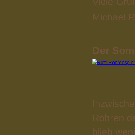
Viele Grü
Michael R
Der Somm
Inzwische
Röhren d
blieb wen