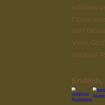
erleben u
Dann wüns
den Besuc
Viele Grü
Michael R
Endlich,