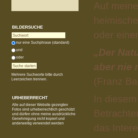
Auf meine
heimische
BILDERSUCHE
oder eine
nur eine Suchphrase (standard)
„Der Nat
und
oder
aber nie 
Mehrere Suchworte bitte durch
(Franz Ba
Leerzeichen trennen.
In diesem
URHEBERRECHT
Alle auf dieser Website gezeigten
Fotos sind urheberrechtlich geschützt
Betrachte
und dürfen ohne meine ausdrückliche
Genehmigung nicht kopiert und
anderweitig verwendet werden
das Inter