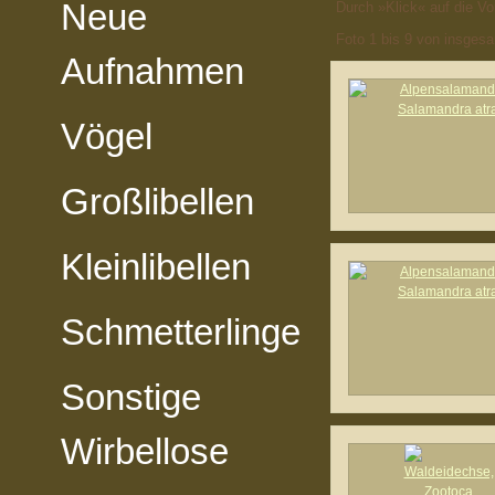
Neue
Durch »Klick« auf die Vo
Foto 1 bis 9 von insges
Aufnahmen
Vögel
Großlibellen
Kleinlibellen
Schmetterlinge
Sonstige
Wirbellose