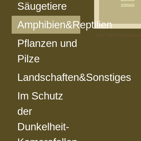
Säugetiere
Amphibien&Reptilien
Foto 1 bis 9 von insges
Pflanzen und
Pilze
Landschaften&Sonstiges
Im Schutz
der
Dunkelheit-