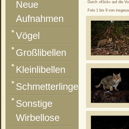
Neue
Durch »Klick« auf die Vo
Foto 1 bis 9 von insges
Aufnahmen
Vögel
Großlibellen
Kleinlibellen
Schmetterlinge
Sonstige
Wirbellose