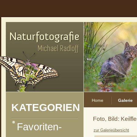
Home
Galerie
KATEGORIEN
Foto, Bild: Keilfle
Favoriten-
zur Galerieübersicht
vorheriges Foto
zur Kategorie-Übersicht
nächstes Foto