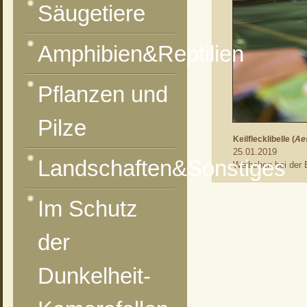
Säugetiere
Amphibien&Reptilien
Pflanzen und
Pilze
Keilflecklibelle (
Ae
25.01.2019
Landschaften&Sonstiges
Weibchen bei der 
Im Schutz
vorheriges Foto
zur Kategorie-Übersicht
nächstes Foto
der
Dunkelheit-