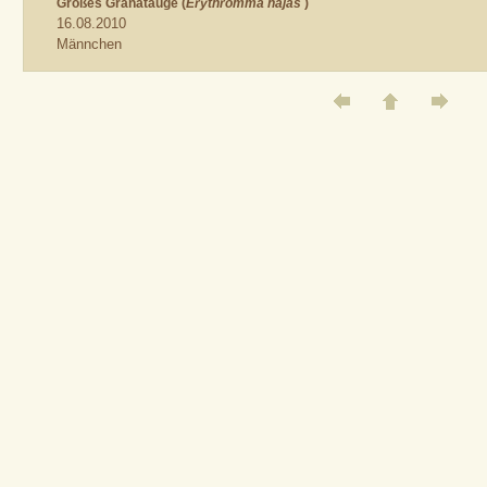
Großes Granatauge (
Erythromma najas
)
16.08.2010
Männchen