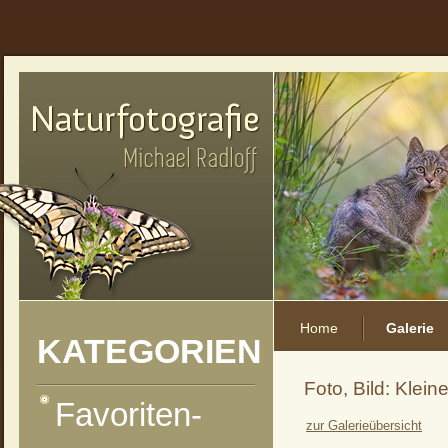
Home
Galerie
KATEGORIEN
Foto, Bild: Klein
Favoriten-
zur Galerieübersicht
vorheriges Foto
zur Kategorie-Übersicht
nächstes Foto