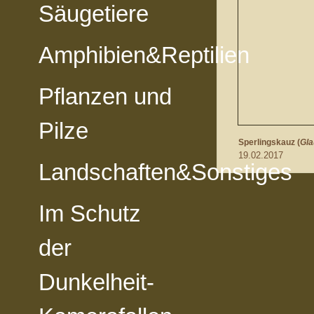
Säugetiere
Amphibien&Reptilien
Pflanzen und
Pilze
Sperlingskauz (
Gla
19.02.2017
Landschaften&Sonstiges
vorheriges Foto
zur Kategorie-Übersicht
nächstes Foto
Im Schutz
der
Dunkelheit-